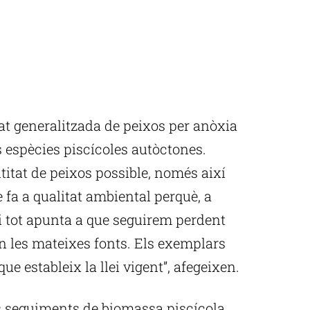
tat generalitzada de peixos per anòxia
s espècies piscícoles autòctones.
ntitat de peixos possible, només així
fa a qualitat ambiental perquè, a
i tot apunta a que seguirem perdent
 les mateixes fonts. Els exemplars
ue estableix la llei vigent”, afegeixen.
ls seguiments de biomassa piscícola