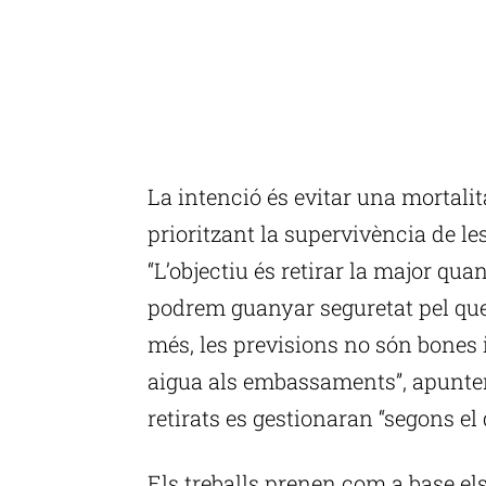
La intenció és evitar una mortali
prioritzant la supervivència de le
“L’objectiu és retirar la major qua
podrem guanyar seguretat pel que 
més, les previsions no són bones 
aigua als embassaments”, apunten
retirats es gestionaran “segons el q
Els treballs prenen com a base e