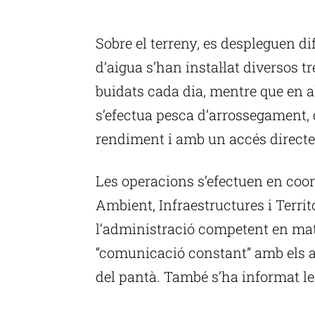
P
Sobre el terreny, es despleguen di
d’aigua s’han instal·lat diversos t
buidats cada dia, mentre que en 
s’efectua pesca d’arrossegament,
rendiment i amb un accés directes
Les operacions s’efectuen en coo
Ambient, Infraestructures i Territ
l’administració competent en mat
“comunicació constant” amb els a
del pantà. També s’ha informat les