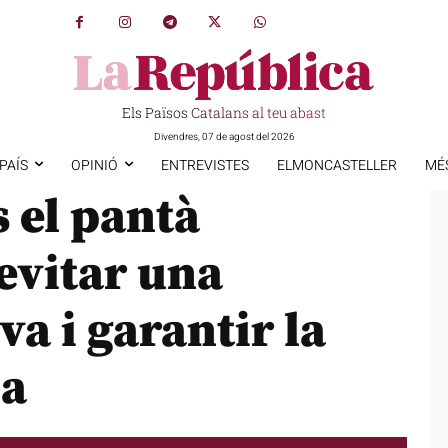
Els Països Catalans al teu abast
Divendres, 07 de agost del 2026
PAÍS
OPINIÓ
ENTREVISTES
ELMONCASTELLER
MÉ
 el pantà
evitar una
a i garantir la
ua