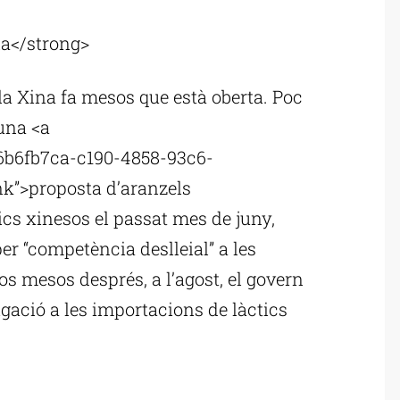
ublicitat
a</strong>
la Xina fa mesos que està oberta. Poc
una <a
6b6fb7ca-c190-4858-93c6-
nk”>proposta d’aranzels
ics xinesos el passat mes de juny,
er “competència deslleial” a les
s mesos després, a l’agost, el govern
igació a les importacions de làctics