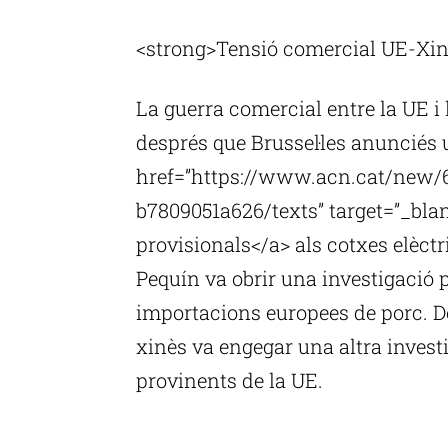
P
<strong>Tensió comercial UE-Xin
La guerra comercial entre la UE i 
després que Brussel·les anunciés 
href=”https://www.acn.cat/new/
b7809051a626/texts” target=”_bla
provisionals</a> als cotxes elèctr
Pequín va obrir una investigació p
importacions europees de porc. Do
xinès va engegar una altra invest
provinents de la UE.