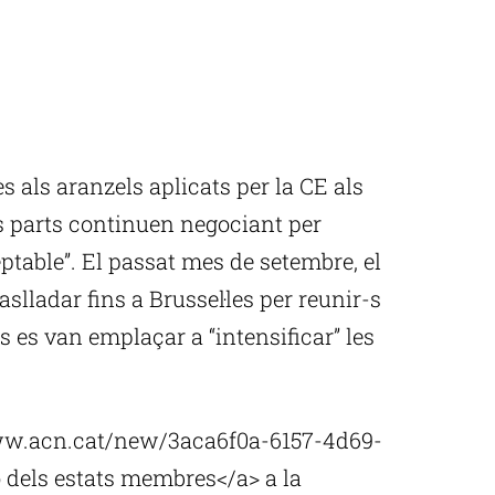
s als aranzels aplicats per la CE als
s parts continuen negociant per
table”. El passat mes de setembre, el
slladar fins a Brussel·les per reunir-s
es van emplaçar a “intensificar” les
www.acn.cat/new/3aca6f0a-6157-4d69-
 dels estats membres</a> a la