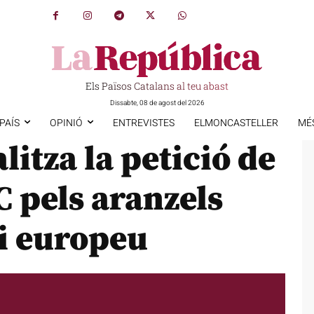
Els Països Catalans al teu abast
Dissabte, 08 de agost del 2026
PAÍS
OPINIÓ
ENTREVISTES
ELMONCASTELLER
MÉ
litza la petició de
C pels aranzels
di europeu