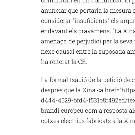
anunciar que portaria la mesura 
considerar “insuficients” els argu
endavant els gravàmens. “La Xina
amenaça de perjudici per la seva 
nexe causal entre la suposada am
ha reiterat la CE.
La formalització de la petició de
després que la Xina <a href=”ht
d444-4529-bfd4-f531b8f492ed/tex
brandi europeu com a resposta al
cotxes elèctrics fabricats a la Xin