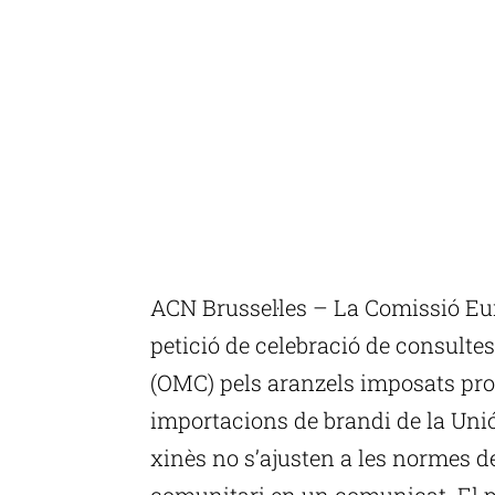
ACN Brussel·les – La Comissió Eur
petició de celebració de consulte
(OMC) pels aranzels imposats pro
importacions de brandi de la Uni
xinès no s’ajusten a les normes de
comunitari en un comunicat. El pa