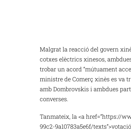
Malgrat la reacció del govern xinè
cotxes elèctrics xinesos, ambdue
trobar un acord “mútuament accep
ministre de Comerç xinès es va tra
amb Dombrovskis i ambdues parts 
converses.
Tanmateix, la <a href=”https://
99c2-9a10783a5e6f/texts”>votació