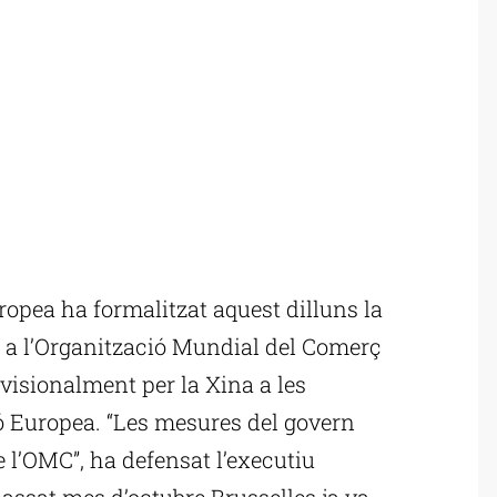
opea ha formalitzat aquest dilluns la
s a l’Organització Mundial del Comerç
visionalment per la Xina a les
ó Europea. “Les mesures del govern
 l’OMC”, ha defensat l’executiu
ssat mes d’octubre Brussel·les ja va