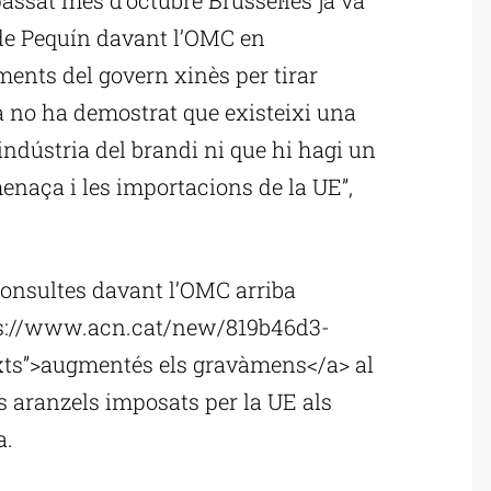
de Pequín davant l’OMC en
ments del govern xinès per tirar
 no ha demostrat que existeixi una
indústria del brandi ni que hi hagi un
enaça i les importacions de la UE”,
 consultes davant l’OMC arriba
tps://www.acn.cat/new/819b46d3-
ts”>augmentés els gravàmens</a> al
s aranzels imposats per la UE als
a.