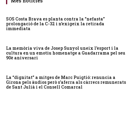
Més notícies
SOS Costa Brava es planta contra la “nefasta”
prolongació de la C-32 i n’exigeix la retirada
immediata
La memòria viva de Josep Sunyol uneix l’esport i la
cultura en un emotiu homenatge a Guadarrama pel seu
90è aniversari
La “dignitat” a mitges de Marc Puigtió: renuncia a
Girona pels àudios però s’aferra als càrrecs remunerats
de Sant Julià i el Consell Comarcal