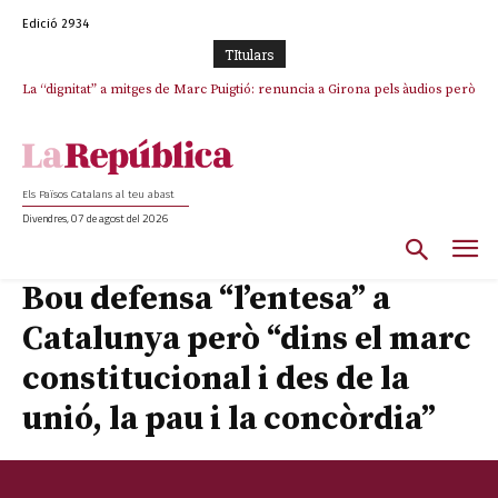
Edició 2934
TItulars
La “dignitat” a mitges de Marc Puigtió: renuncia a Girona pels àudios però
s’aferra als càrrecs remunerats de Sant Julià i el Consell Comarcal
Els Països Catalans al teu abast
Divendres, 07 de agost del 2026
Bou defensa “l’entesa” a
Catalunya però “dins el marc
constitucional i des de la
unió, la pau i la concòrdia”