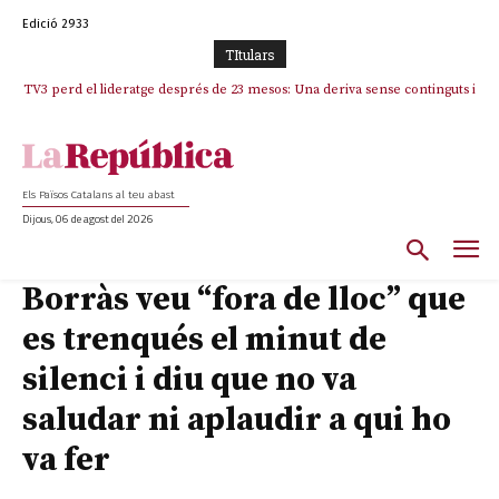
Edició 2933
TItulars
TV3 perd el lideratge després de 23 mesos: Una deriva sense continguts i
en clau espanyola deixa el canal a mans de TVE
Els Països Catalans al teu abast
Dijous, 06 de agost del 2026
Borràs veu “fora de lloc” que
es trenqués el minut de
silenci i diu que no va
saludar ni aplaudir a qui ho
va fer