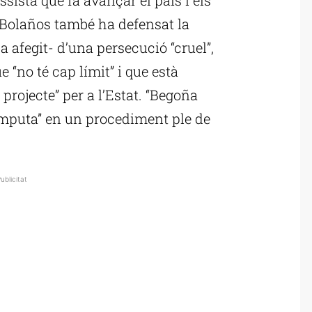
. Bolaños també ha defensat la
afegit- d’una persecució “cruel”,
ue “no té cap límit” i que està
rojecte” per a l’Estat. “Begoña
imputa” en un procediment ple de
ublicitat