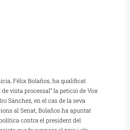
cia, Félix Bolaños, ha qualificat
t de vista processal” la petició de Vox
dro Sánchez, en el cas de la seva
ions al Senat, Bolaños ha apuntat
política contra el president del
sista que fa avançar el país i els