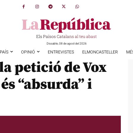
Els Països Catalans al teu abast
Dissabte, 08 de agost del 2026
PAÍS
OPINIÓ
ENTREVISTES
ELMONCASTELLER
MÉ
la petició de Vox
 és “absurda” i