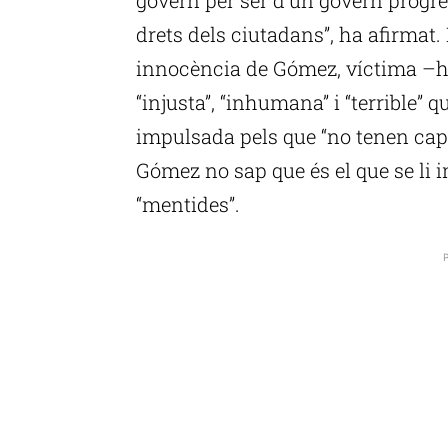
drets dels ciutadans”, ha afirmat
innocència de Gómez, víctima –ha 
“injusta”, “inhumana” i “terrible” q
impulsada pels que “no tenen cap p
Gómez no sap que és el que se li 
“mentides”.
P