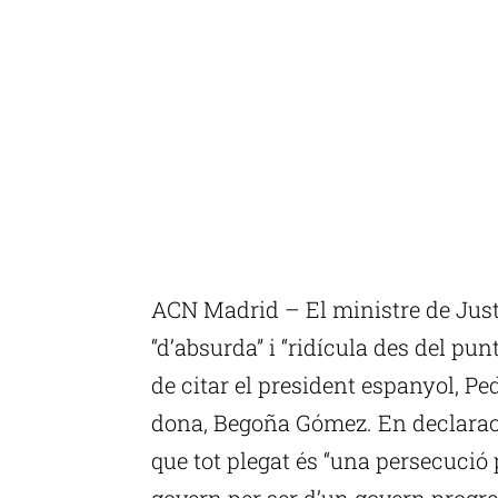
ACN Madrid – El ministre de Justí
“d’absurda” i “ridícula des del pun
de citar el president espanyol, Pe
dona, Begoña Gómez. En declarac
que tot plegat és “una persecució 
govern per ser d’un govern progres