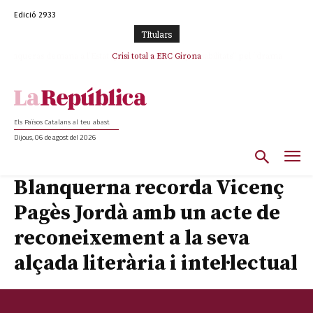
Edició 2933
TItulars
Crisi total a ERC Girona
Els Països Catalans al teu abast
Dijous, 06 de agost del 2026
Blanquerna recorda Vicenç
Pagès Jordà amb un acte de
reconeixement a la seva
alçada literària i intel·lectual