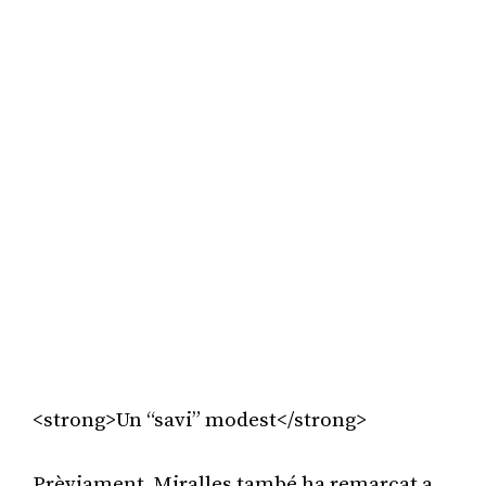
<strong>Un “savi” modest</strong>
Prèviament, Miralles també ha remarcat a