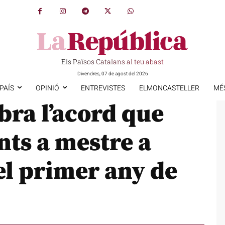
Els Països Catalans al teu abast
Divendres, 07 de agost del 2026
PAÍS
OPINIÓ
ENTREVISTES
ELMONCASTELLER
MÉ
bra l’acord que
nts a mestre a
el primer any de