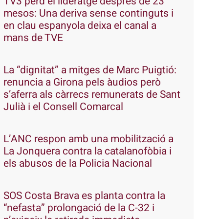
TV3 perd el lideratge després de 23
mesos: Una deriva sense continguts i
en clau espanyola deixa el canal a
mans de TVE
La “dignitat” a mitges de Marc Puigtió:
renuncia a Girona pels àudios però
s’aferra als càrrecs remunerats de Sant
Julià i el Consell Comarcal
L’ANC respon amb una mobilització a
La Jonquera contra la catalanofòbia i
els abusos de la Policia Nacional
SOS Costa Brava es planta contra la
“nefasta” prolongació de la C-32 i