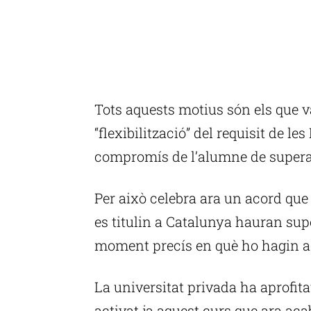
Tots aquests motius són els que 
“flexibilització” del requisit de le
compromís de l’alumne de superar
Per això celebra ara un acord que 
es titulin a Catalunya hauran supe
moment precís en què ho hagin a
La universitat privada ha aprofit
activat ja aquest curs que ara aca