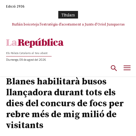
Edició 2936
TItulars
Rufián boicoteja l’estratègia d’acostament a Junts d’Oriol Junqueras
Els Països Catalans al teu abast
Diumenge, 09 de agost del 2026
Blanes habilitarà busos
llançadora durant tots els
dies del concurs de focs per
rebre més de mig milió de
visitants