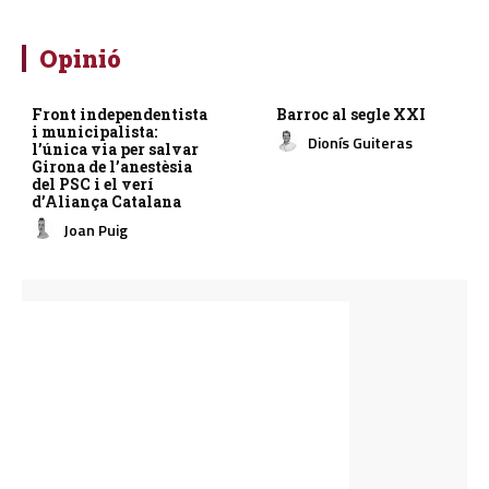
Opinió
Front independentista
Barroc al segle XXI
i municipalista:
Dionís Guiteras
l’única via per salvar
Girona de l’anestèsia
del PSC i el verí
d’Aliança Catalana
Joan Puig