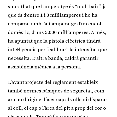
subratllat que l’amperatge és “molt baix”, ja
que és d’entre 1 i 3 mil·liamperes i ho ha
comparat amb l’alt amperatge d’un endoll
domèstic, d’uns 5.000 mil·liamperes. A més,
ha apuntat que la pistola elèctrica tindrà
intel·ligència per “calibrar” la intensitat que
necessita. D’altra banda, caldrà garantir
assistència mèdica a la persona.
L’avantprojecte del reglament estableix
també normes bàsiques de seguretat, com
ara no dirigir el làser cap als ulls ni disparar
al coll, el cap o l’àrea del pit a prop del cor o
els genitals. També fixa que no s’ha