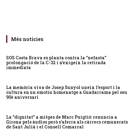
Més notícies
SOS Costa Brava es planta contra la “nefasta”
prolongació de la C-32 i n’exigeix la retirada
immediata
La memòria viva de Josep Sunyol uneix l’esport i la
cultura en un emotiu homenatge a Guadarrama pel seu
90è aniversari
La “dignitat” a mitges de Marc Puigtió: renuncia a
Girona pels àudios però s’aferra als càrrecs remunerats
de Sant Julià i el Consell Comarcal