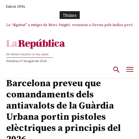
Edició 2934
TItulars
La “dignitat” a mitges de Marc Puigtió: renuncia a Girona pels àudios però
Junts exigeix que Catalunya quedi “fora” del repartiment dels menors
s’aferra als càrrecs remunerats de Sant Julià i el Consell Comarcal
migrants de Ceuta
Els Països Catalans al teu abast
Divendres, 07 de agost del 2026
Barcelona preveu que
comandaments dels
antiavalots de la Guàrdia
Urbana portin pistoles
elèctriques a principis del