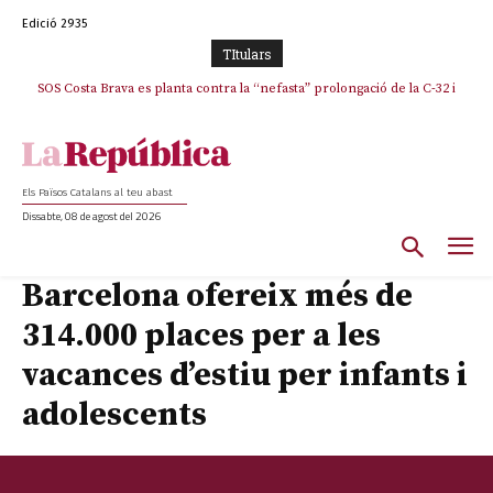
Edició 2935
TItulars
SOS Costa Brava es planta contra la “nefasta” prolongació de la C-32 i
n’exigeix la retirada immediata
Els Països Catalans al teu abast
Dissabte, 08 de agost del 2026
Barcelona ofereix més de
314.000 places per a les
vacances d’estiu per infants i
adolescents