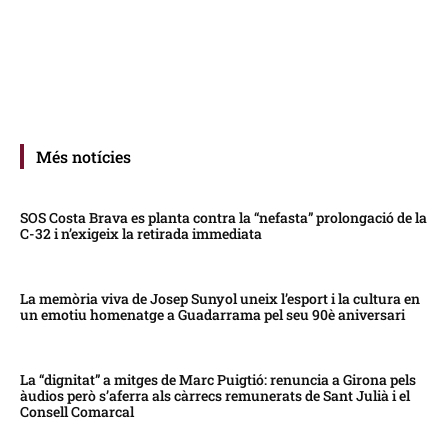
Més notícies
SOS Costa Brava es planta contra la “nefasta” prolongació de la
C-32 i n’exigeix la retirada immediata
La memòria viva de Josep Sunyol uneix l’esport i la cultura en
un emotiu homenatge a Guadarrama pel seu 90è aniversari
La “dignitat” a mitges de Marc Puigtió: renuncia a Girona pels
àudios però s’aferra als càrrecs remunerats de Sant Julià i el
Consell Comarcal