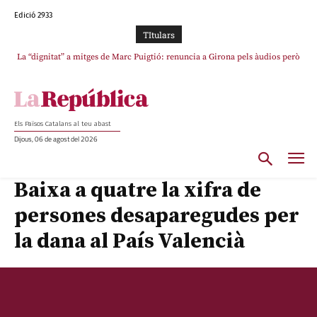
Edició 2933
TItulars
La “dignitat” a mitges de Marc Puigtió: renuncia a Girona pels àudios però
Junts exigeix que Catalunya quedi “fora” del repartiment dels menors
s’aferra als càrrecs remunerats de Sant Julià i el Consell Comarcal
migrants de Ceuta
Els Països Catalans al teu abast
Dijous, 06 de agost del 2026
Baixa a quatre la xifra de
persones desaparegudes per
la dana al País Valencià