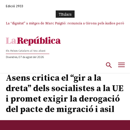
Edició 2933
TItulars
La “dignitat” a mitges de Marc Puigtió: renuncia a Girona pels àudios però
Junts exigeix que Catalunya quedi “fora” del repartiment dels menors
s’aferra als càrrecs remunerats de Sant Julià i el Consell Comarcal
migrants de Ceuta
Els Països Catalans al teu abast
Divendres, 07 de agost del 2026
Asens critica el “gir a la
dreta” dels socialistes a la UE
i promet exigir la derogació
del pacte de migració i asil