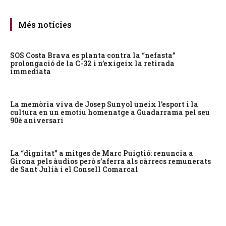
Més notícies
SOS Costa Brava es planta contra la “nefasta”
prolongació de la C-32 i n’exigeix la retirada
immediata
La memòria viva de Josep Sunyol uneix l’esport i la
cultura en un emotiu homenatge a Guadarrama pel seu
90è aniversari
La “dignitat” a mitges de Marc Puigtió: renuncia a
Girona pels àudios però s’aferra als càrrecs remunerats
de Sant Julià i el Consell Comarcal