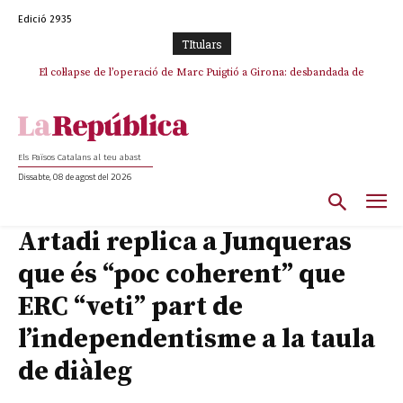
Edició 2935
TItulars
El col·lapse de l’operació de Marc Puigtió a Girona: desbandada de
L’ANC respon amb una mobilització a La Jonquera contra la
l’oportunisme i fracàs de ‘Militància Decidim’
catalanofòbia i els abusos de la Policia Nacional
Els Països Catalans al teu abast
Dissabte, 08 de agost del 2026
Artadi replica a Junqueras
que és “poc coherent” que
ERC “veti” part de
l’independentisme a la taula
de diàleg