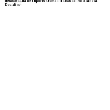
desbandada de l’oportunisme i fracàs de ‘Militància
Decidim’