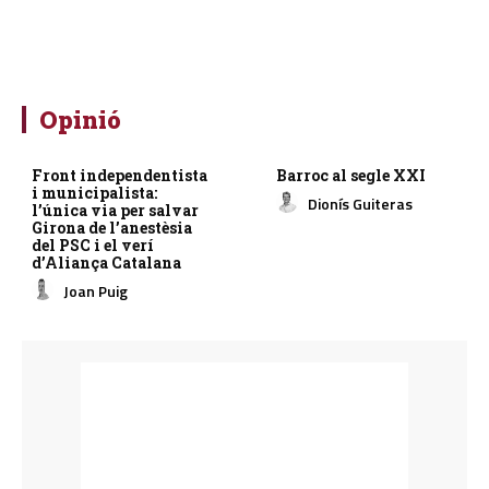
Opinió
Front independentista
Barroc al segle XXI
i municipalista:
Dionís Guiteras
l’única via per salvar
Girona de l’anestèsia
del PSC i el verí
d’Aliança Catalana
Joan Puig