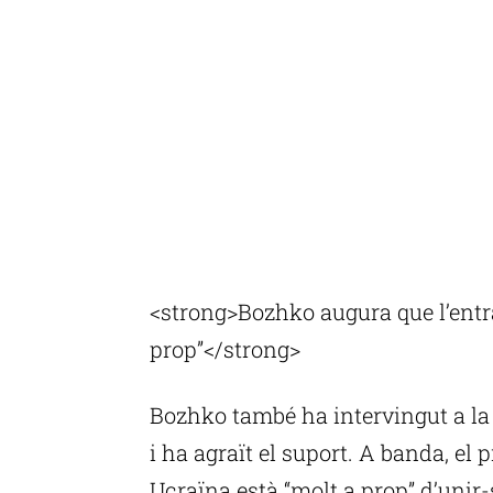
<strong>Bozhko augura que l’entra
prop”</strong>
Bozhko també ha intervingut a la
i ha agraït el suport. A banda, e
Ucraïna està “molt a prop” d’unir-