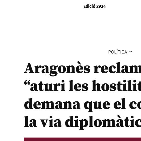
Edició 2934
POLÍTICA
Aragonès reclam
“aturi les hostili
demana que el co
la via diplomàti