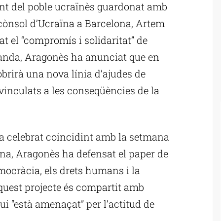
nt del poble ucraïnès guardonat amb
 cònsol d’Ucraïna a Barcelona, Artem
t el “compromís i solidaritat” de
banda, Aragonès ha anunciat que en
brirà una nova línia d’ajudes de
vinculats a les conseqüències de la
a celebrat coincidint amb la setmana
ïna, Aragonès ha defensat el paper de
mocràcia, els drets humans i la
aquest projecte és compartit amb
ui “està amenaçat” per l’actitud de