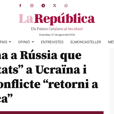
Els Països Catalans al teu abast
Divendres, 07 de agost del 2026
PAÍS
OPINIÓ
ENTREVISTES
ELMONCASTELLER
MÉ
a a Rússia que
tats” a Ucraïna i
nflicte “retorni a
ca”