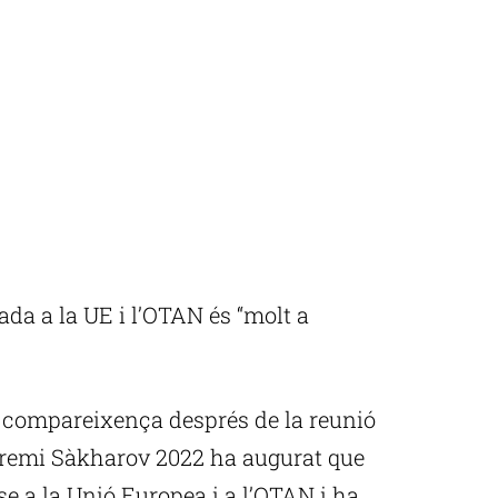
da a la UE i l’OTAN és “molt a
 compareixença després de la reunió
l premi Sàkharov 2022 ha augurat que
se a la Unió Europea i a l’OTAN i ha