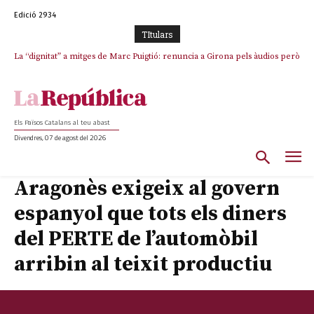
Edició 2934
TItulars
La “dignitat” a mitges de Marc Puigtió: renuncia a Girona pels àudios però
Junts exigeix que Catalunya quedi “fora” del repartiment dels menors
s’aferra als càrrecs remunerats de Sant Julià i el Consell Comarcal
migrants de Ceuta
Els Països Catalans al teu abast
Divendres, 07 de agost del 2026
Aragonès exigeix al govern
espanyol que tots els diners
del PERTE de l’automòbil
arribin al teixit productiu