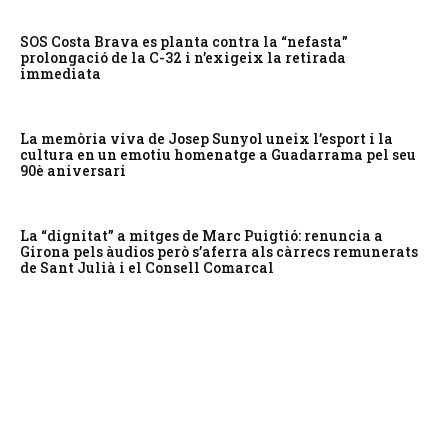
SOS Costa Brava es planta contra la “nefasta”
prolongació de la C-32 i n’exigeix la retirada
immediata
La memòria viva de Josep Sunyol uneix l’esport i la
cultura en un emotiu homenatge a Guadarrama pel seu
90è aniversari
La “dignitat” a mitges de Marc Puigtió: renuncia a
Girona pels àudios però s’aferra als càrrecs remunerats
de Sant Julià i el Consell Comarcal