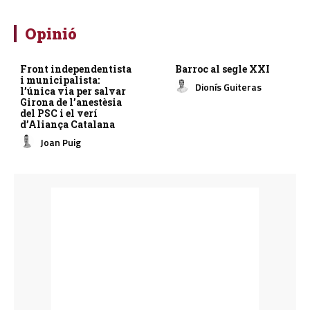
Opinió
Front independentista
Barroc al segle XXI
i municipalista:
Dionís Guiteras
l’única via per salvar
Girona de l’anestèsia
del PSC i el verí
d’Aliança Catalana
Joan Puig