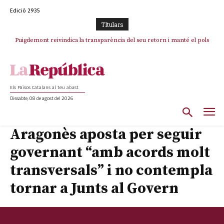
Edició 2935
TItulars
Puigdemont reivindica la transparència del seu retorn i manté el pols
ferm per la plena llibertat dels encausats
Els Països Catalans al teu abast
Dissabte, 08 de agost del 2026
Aragonès aposta per seguir
governant “amb acords molt
transversals” i no contempla
tornar a Junts al Govern