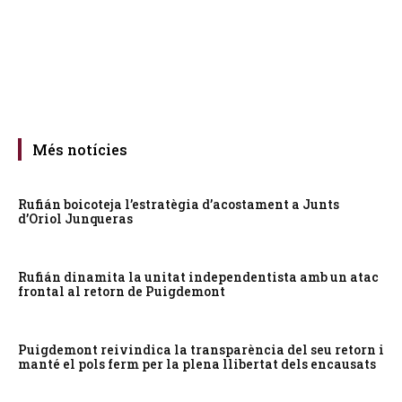
Més notícies
Rufián boicoteja l’estratègia d’acostament a Junts
d’Oriol Junqueras
Rufián dinamita la unitat independentista amb un atac
frontal al retorn de Puigdemont
Puigdemont reivindica la transparència del seu retorn i
manté el pols ferm per la plena llibertat dels encausats