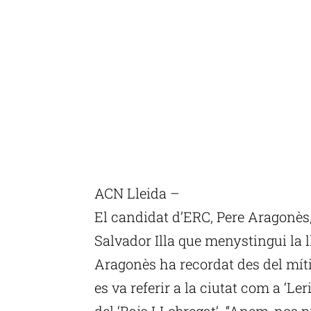
ACN Lleida –
El candidat d’ERC, Pere Aragonès, 
Salvador Illa que menystingui la l
Aragonès ha recordat des del míti
es va referir a la ciutat com a ‘L
del ‘Bajo LLobregat’. “Anem-nos p