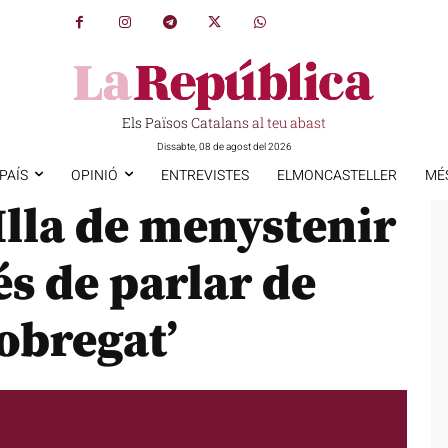
Els Països Catalans al teu abast
Dissabte, 08 de agost del 2026
PAÍS
OPINIÓ
ENTREVISTES
ELMONCASTELLER
MÉ
Illa de menystenir
és de parlar de
lobregat’