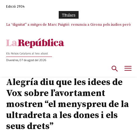
Edició 2934
TItulars
La “dignitat” a mitges de Marc Puigtió: renuncia a Girona pels àudios però
Junts exigeix que Catalunya quedi “fora” del repartiment dels menors
s’aferra als càrrecs remunerats de Sant Julià i el Consell Comarcal
migrants de Ceuta
Els Països Catalans al teu abast
Divendres, 07 de agost del 2026
Alegría diu que les idees de
Vox sobre l’avortament
mostren “el menyspreu de la
ultradreta a les dones i els
seus drets”