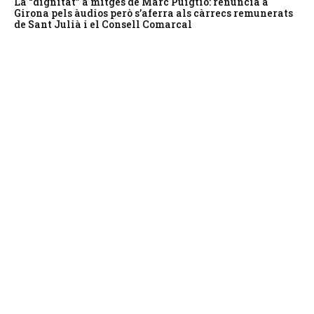
La “dignitat” a mitges de Marc Puigtió: renuncia a
Girona pels àudios però s’aferra als càrrecs remunerats
de Sant Julià i el Consell Comarcal