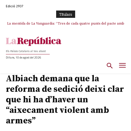
Edició 2937
TItulars
La mentida de La Vanguardia: “Tres de cada quatre punts del pacte amb
La covardia de l’independentisme català frena la caiguda de l’Estat a
ERC s’han complert”
Ceuta i Melilla
Els Països Catalans al teu abast
Dilluns, 10 de agost del 2026
Albiach demana que la
reforma de sedició deixi clar
que hi ha d’haver un
“aixecament violent amb
armes”