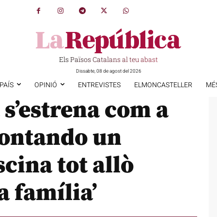
Els Països Catalans al teu abast
Dissabte, 08 de agost del 2026
PAÍS
OPINIÓ
ENTREVISTES
ELMONCASTELLER
MÉ
 s’estrena com a
montando un
scina tot allò
a família’