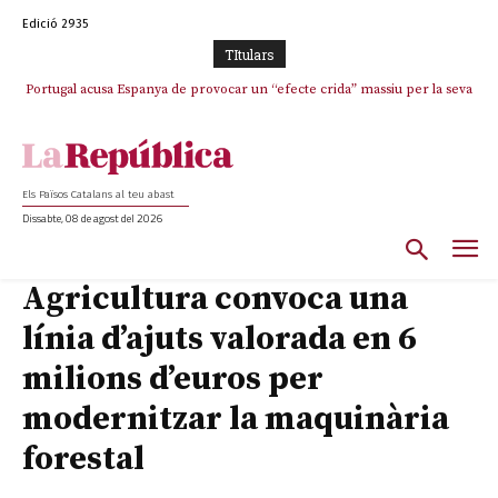
Edició 2935
TItulars
Portugal acusa Espanya de provocar un “efecte crida” massiu per la seva
“manca de regulació” migratòria
Els Països Catalans al teu abast
Dissabte, 08 de agost del 2026
Agricultura convoca una
línia d’ajuts valorada en 6
milions d’euros per
modernitzar la maquinària
forestal