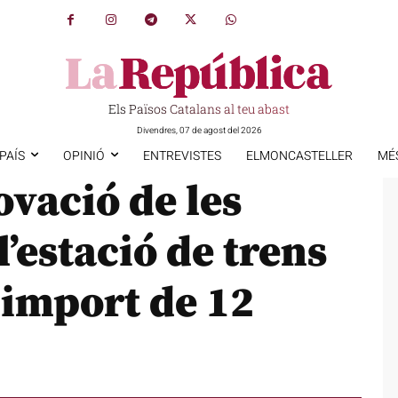
Els Països Catalans al teu abast
Divendres, 07 de agost del 2026
PAÍS
OPINIÓ
ENTREVISTES
ELMONCASTELLER
MÉ
novació de les
l’estació de trens
 import de 12