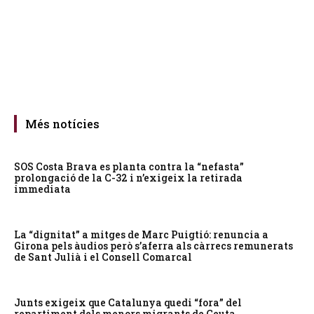
Més notícies
SOS Costa Brava es planta contra la “nefasta”
prolongació de la C-32 i n’exigeix la retirada
immediata
La “dignitat” a mitges de Marc Puigtió: renuncia a
Girona pels àudios però s’aferra als càrrecs remunerats
de Sant Julià i el Consell Comarcal
Junts exigeix que Catalunya quedi “fora” del
repartiment dels menors migrants de Ceuta