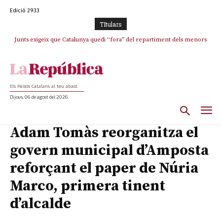
Edició 2933
TItulars
Junts exigeix que Catalunya quedi “fora” del repartiment dels menors
migrants de Ceuta
Els Països Catalans al teu abast
Dijous, 06 de agost del 2026
Adam Tomàs reorganitza el
govern municipal d’Amposta
reforçant el paper de Núria
Marco, primera tinent
d’alcalde