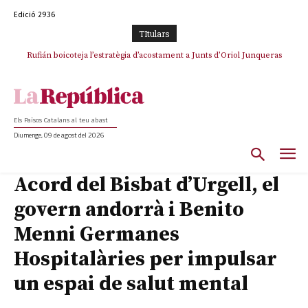
Edició 2936
TItulars
Rufián boicoteja l’estratègia d’acostament a Junts d’Oriol Junqueras
Els Països Catalans al teu abast
Diumenge, 09 de agost del 2026
Acord del Bisbat d’Urgell, el
govern andorrà i Benito
Menni Germanes
Hospitalàries per impulsar
un espai de salut mental