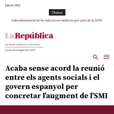
Edició 2933
TItulars
TV3 perd el lideratge després de 23 mesos: Una deriva sense continguts i
L’abandonament de les seleccions catalanes per part de la UFEC
en clau espanyola deixa el canal a mans de TVE
espanyolitza l’esport del país
Els Països Catalans al teu abast
Dijous, 06 de agost del 2026
Acaba sense acord la reunió
entre els agents socials i el
govern espanyol per
concretar l’augment de l’SMI