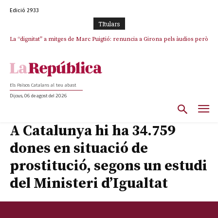
Edició 2933
TItulars
La “dignitat” a mitges de Marc Puigtió: renuncia a Girona pels àudios però
s’aferra als càrrecs remunerats de Sant Julià i el Consell Comarcal
Els Països Catalans al teu abast
Dijous, 06 de agost del 2026
A Catalunya hi ha 34.759
dones en situació de
prostitució, segons un estudi
del Ministeri d’Igualtat