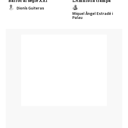
Barroc al segle XXI
L’Amnistia trampa
Dionís Guiteras
Miquel Àngel Estradé i
Palau