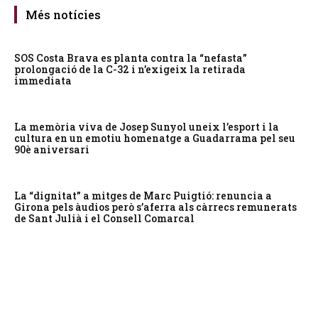
Més notícies
SOS Costa Brava es planta contra la “nefasta”
prolongació de la C-32 i n’exigeix la retirada
immediata
La memòria viva de Josep Sunyol uneix l’esport i la
cultura en un emotiu homenatge a Guadarrama pel seu
90è aniversari
La “dignitat” a mitges de Marc Puigtió: renuncia a
Girona pels àudios però s’aferra als càrrecs remunerats
de Sant Julià i el Consell Comarcal