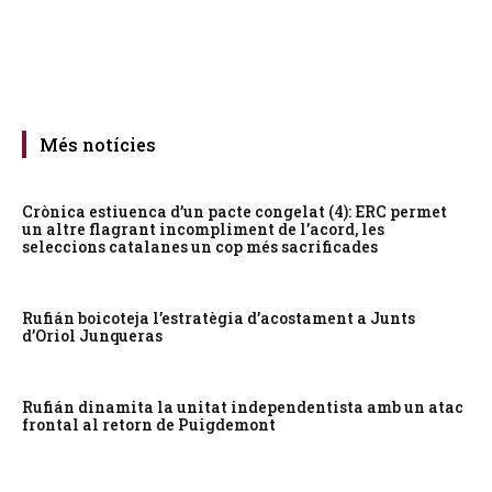
Més notícies
Crònica estiuenca d’un pacte congelat (4): ERC permet
un altre flagrant incompliment de l’acord, les
seleccions catalanes un cop més sacrificades
Rufián boicoteja l’estratègia d’acostament a Junts
d’Oriol Junqueras
Rufián dinamita la unitat independentista amb un atac
frontal al retorn de Puigdemont