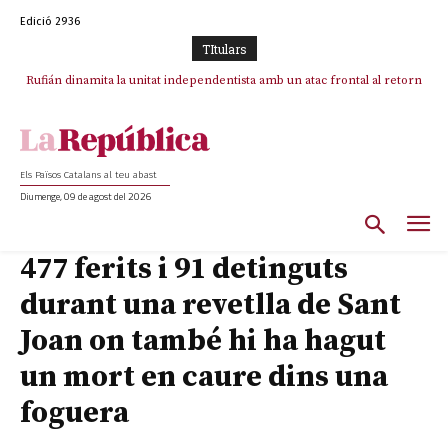
Edició 2936
TItulars
Rufián dinamita la unitat independentista amb un atac frontal al retorn
de Puigdemont
Els Països Catalans al teu abast
Diumenge, 09 de agost del 2026
477 ferits i 91 detinguts
durant una revetlla de Sant
Joan on també hi ha hagut
un mort en caure dins una
foguera