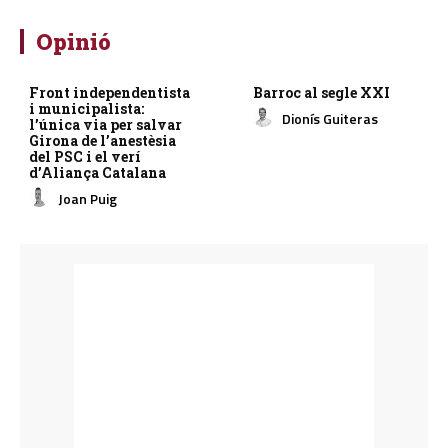
Opinió
Front independentista
Barroc al segle XXI
i municipalista:
Dionís Guiteras
l’única via per salvar
Girona de l’anestèsia
del PSC i el verí
d’Aliança Catalana
Joan Puig