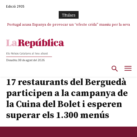
Edició 2935
TItulars
Portugal acusa Espanya de provocar un “efecte crida” massiu per la seva
El col·lapse de l’operació de Marc Puigtió a Girona: desbandada de
l’oportunisme i fracàs de ‘Militància Decidim’
“manca de regulació” migratòria
Els Països Catalans al teu abast
Dissabte, 08 de agost del 2026
17 restaurants del Berguedà
participen a la campanya de
la Cuina del Bolet i esperen
superar els 1.300 menús