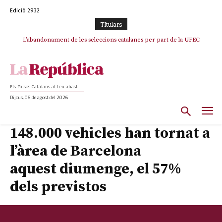
Edició 2932
TItulars
L’abandonament de les seleccions catalanes per part de la UFEC
espanyolitza l’esport del país
Els Països Catalans al teu abast
Dijous, 06 de agost del 2026
148.000 vehicles han tornat a
l’àrea de Barcelona
aquest diumenge, el 57%
dels previstos