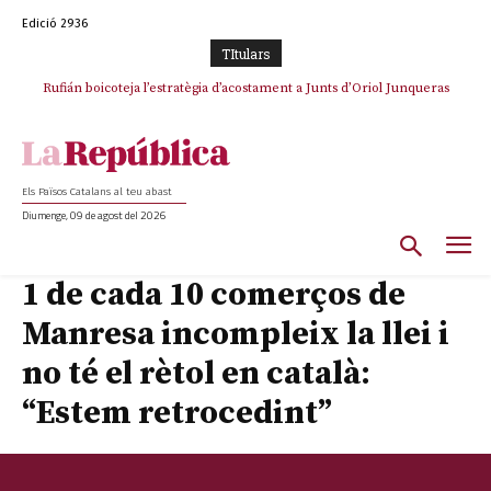
Edició 2936
TItulars
Rufián boicoteja l’estratègia d’acostament a Junts d’Oriol Junqueras
Rufián dinamita la unitat independentista amb un atac frontal al retorn
de Puigdemont
Els Països Catalans al teu abast
Diumenge, 09 de agost del 2026
1 de cada 10 comerços de
Manresa incompleix la llei i
no té el rètol en català:
“Estem retrocedint”