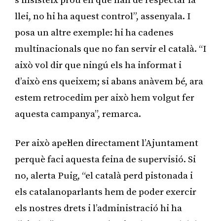
s’insisteix prou en què han de respectar la
llei, no hi ha aquest control”, assenyala. I
posa un altre exemple: hi ha cadenes
multinacionals que no fan servir el català. “I
això vol dir que ningú els ha informat i
d’això ens queixem; si abans anàvem bé, ara
estem retrocedim per això hem volgut fer
aquesta campanya”, remarca.
Per això apel·len directament l’Ajuntament
perquè faci aquesta feina de supervisió. Si
no, alerta Puig, “el català perd pistonada i
els catalanoparlants hem de poder exercir
els nostres drets i l’administració hi ha