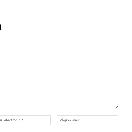
Correu
Pàgina
electrònic:*
web: