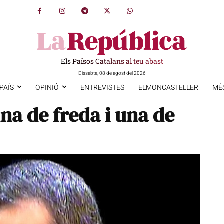
Els Països Catalans al teu abast
Dissabte, 08 de agost del 2026
PAÍS
OPINIÓ
ENTREVISTES
ELMONCASTELLER
MÉ
na de freda i una de