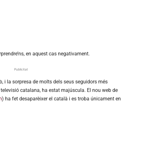
rprendre’ns, en aquest cas negativament.
Publicitat
, i la sorpresa de molts dels seus seguidors més
a televisió catalana, ha estat majúscula. El nou web de
m
) ha fet desaparèixer el català i es troba únicament en