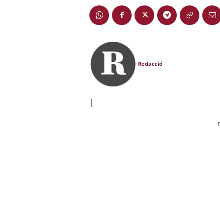
Redacció
|