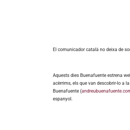
El comunicador català no deixa de so
Aquests dies Buenafuente estrena web
acèrrims, els que van descobrir-lo a l
Buenafuente (
andreubuenafuente.co
espanyol.