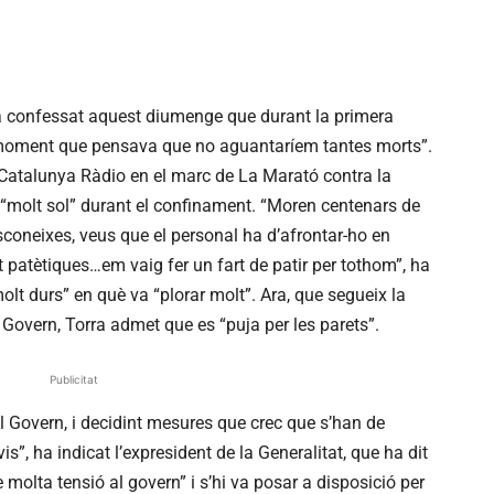
 ha confessat aquest diumenge que durant la primera
 moment que pensava que no aguantaríem tantes morts”.
 Catalunya Ràdio en el marc de La Marató contra la
r “molt sol” durant el confinament. “Moren centenars de
coneixes, veus que el personal ha d’afrontar-ho en
 patètiques…em vaig fer un fart de patir per tothom”, ha
lt durs” en què va “plorar molt”. Ara, que segueix la
 Govern, Torra admet que es “puja per les parets”.
Publicitat
 Govern, i decidint mesures que crec que s’han de
”, ha indicat l’expresident de la Generalitat, que ha dit
molta tensió al govern” i s’hi va posar a disposició per