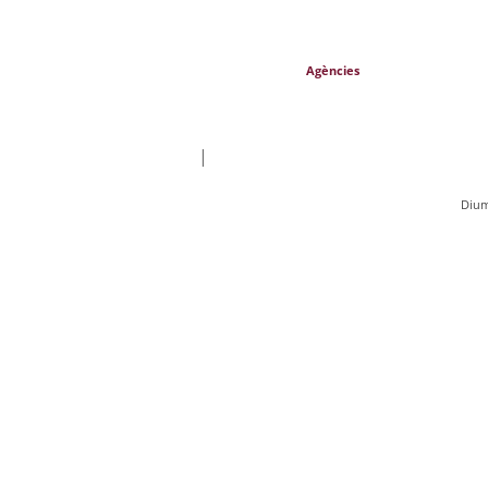
Agències
|
Dium