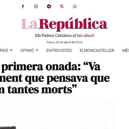
Els Països Catalans al teu abast
Dijous, 06 de agost del 2026
PAÍS
OPINIÓ
ENTREVISTES
ELMONCASTELLER
MÉ
a primera onada: “Va
ment que pensava que
 tantes morts”