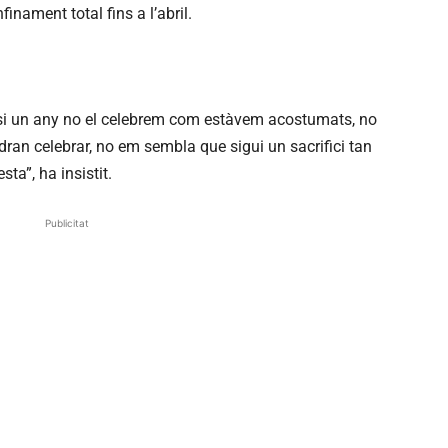
inament total fins a l’abril.
 “si un any no el celebrem com estàvem acostumats, no
dran celebrar, no em sembla que sigui un sacrifici tan
a”, ha insistit.
Publicitat