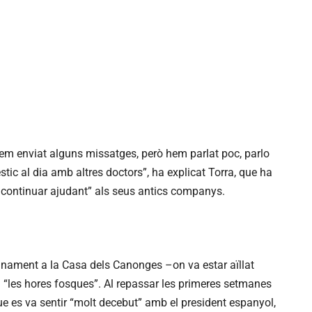
em enviat alguns missatges, però hem parlat poc, parlo
tic al dia amb altres doctors”, ha explicat Torra, que ha
continuar ajudant” als seus antics companys.
finament a la Casa dels Canonges –on va estar aïllat
 “les hores fosques”. Al repassar les primeres setmanes
ue es va sentir “molt decebut” amb el president espanyol,