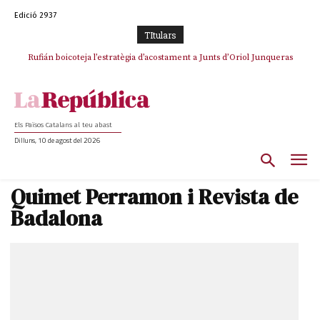
Edició 2937
TItulars
Rufián boicoteja l’estratègia d’acostament a Junts d’Oriol Junqueras
Els Països Catalans al teu abast
Dilluns, 10 de agost del 2026
Quimet Perramon i Revista de
Badalona