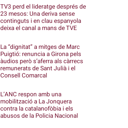
TV3 perd el lideratge després de
23 mesos: Una deriva sense
continguts i en clau espanyola
deixa el canal a mans de TVE
La “dignitat” a mitges de Marc
Puigtió: renuncia a Girona pels
àudios però s’aferra als càrrecs
remunerats de Sant Julià i el
Consell Comarcal
L’ANC respon amb una
mobilització a La Jonquera
contra la catalanofòbia i els
abusos de la Policia Nacional