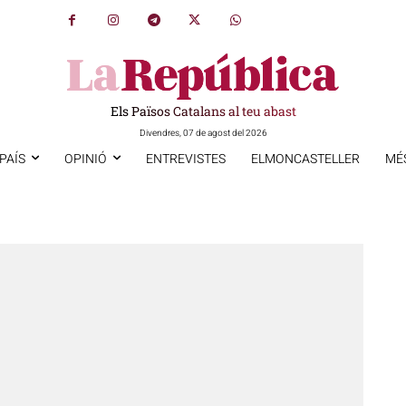
Els Països Catalans al teu abast
Divendres, 07 de agost del 2026
PAÍS
OPINIÓ
ENTREVISTES
ELMONCASTELLER
MÉ