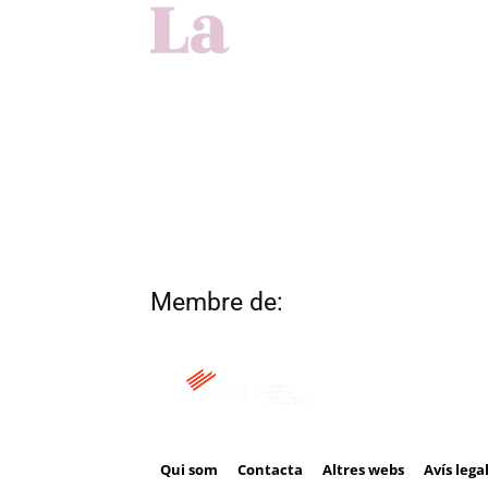
Membre de:
Qui som
Contacta
Altres webs
Avís lega