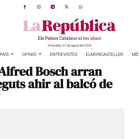
Els Països Catalans al teu abast
Divendres, 07 de agost del 2026
PAÍS
OPINIÓ
ENTREVISTES
ELMONCASTELLER
MÉ
’Alfred Bosch arran
eguts ahir al balcó de