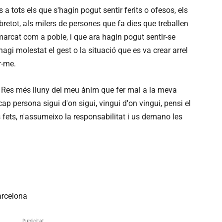
 a tots els que s'hagin pogut sentir ferits o ofesos, els
bretot, als milers de persones que fa dies que treballen
arcat com a poble, i que ara hagin pogut sentir-se
agi molestat el gest o la situació que es va crear arrel
r-me.
 Res més lluny del meu ànim que fer mal a la meva
ap persona sigui d'on sigui, vingui d'on vingui, pensi el
 fets, n'assumeixo la responsabilitat i us demano les
arcelona
Publicitat