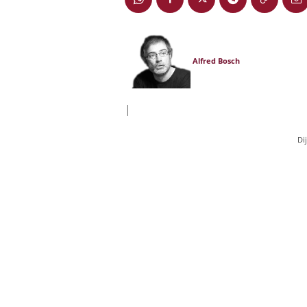
Alfred Bosch
|
Di