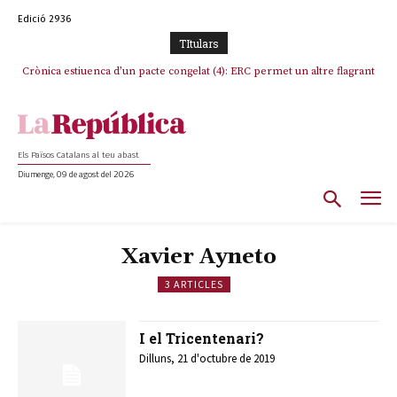
Edició 2936
TItulars
Crònica estiuenca d’un pacte congelat (4): ERC permet un altre flagrant
incompliment de l’acord, les seleccions catalanes un cop més
sacrificades
Els Països Catalans al teu abast
Diumenge, 09 de agost del 2026
Xavier Ayneto
3 ARTICLES
I el Tricentenari?
Dilluns, 21 d'octubre de 2019