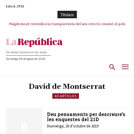
Edició 2936
TItulars
Puigdemont reivindica la transparència del seu retorn i manté el pols
ferm per la plena llibertat dels encausats
Els Països Catalans al teu abast
Diumenge, 09 de agost del 2026
David de Montserrat
60 ARTICLES
Deu pensaments per descreure’s
les enquestes del 21D
Diumenge, 20 d'octubre de 2019