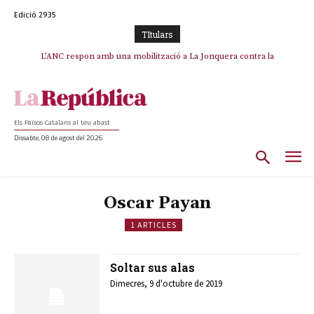
Edició 2935
TItulars
L’ANC respon amb una mobilització a La Jonquera contra la
catalanofòbia i els abusos de la Policia Nacional
Els Països Catalans al teu abast
Dissabte, 08 de agost del 2026
Oscar Payan
1 ARTICLES
Soltar sus alas
Dimecres, 9 d'octubre de 2019