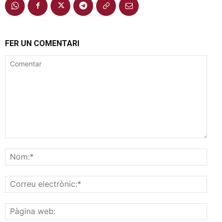
FER UN COMENTARI
Comentar
Nom
Corr
elec
Pàgi
web