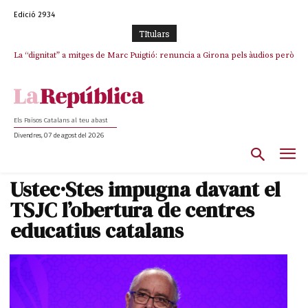
Edició 2934
TItulars
La “dignitat” a mitges de Marc Puigtió: renuncia a Girona pels àudios però
s’aferra als càrrecs remunerats de Sant Julià i el Consell Comarcal
Els Països Catalans al teu abast
Divendres, 07 de agost del 2026
Ustec·Stes impugna davant el
TSJC l’obertura de centres
educatius catalans