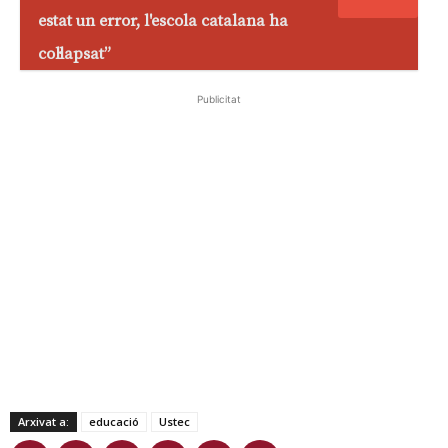
estat un error, l'escola catalana ha
col·lapsat”
Publicitat
Arxivat a:
educació
Ustec