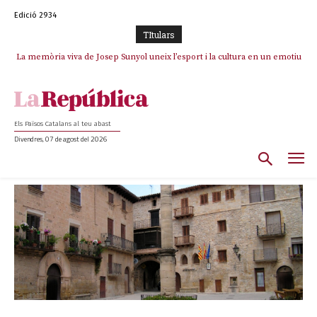
Edició 2934
TItulars
La memòria viva de Josep Sunyol uneix l’esport i la cultura en un emotiu
homenatge a Guadarrama pel seu 90è aniversari
Els Països Catalans al teu abast
Divendres, 07 de agost del 2026