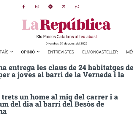
Els Països Catalans al teu abast
Divendres, 07 de agost del 2026
PAÍS
OPINIÓ
ENTREVISTES
ELMONCASTELLER
MÉ
a entrega les claus de 24 habitatges d
per a joves al barri de la Verneda i la
trets un home al mig del carrer i a
um del dia al barri del Besòs de
na