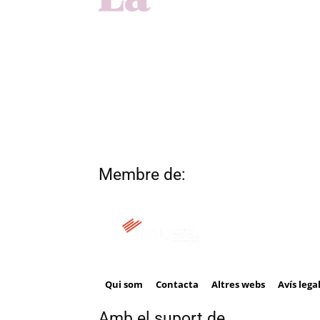
Membre de:
Qui som
Contacta
Altres webs
Avís lega
Amb el suport de