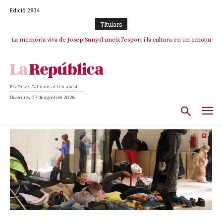
Edició 2934
TItulars
La memòria viva de Josep Sunyol uneix l’esport i la cultura en un emotiu
homenatge a Guadarrama pel seu 90è aniversari
Els Països Catalans al teu abast
Divendres, 07 de agost del 2026