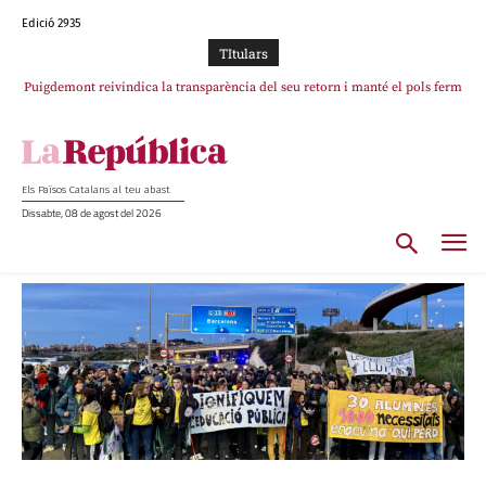
Edició 2935
TItulars
Portugal acusa Espanya de provocar un “efecte crida” massiu per la seva
“manca de regulació” migratòria
Els Països Catalans al teu abast
Dissabte, 08 de agost del 2026