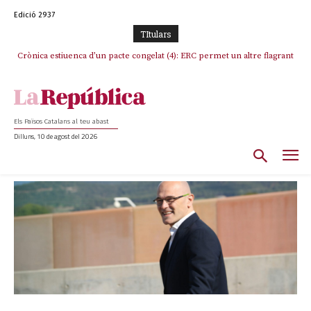
Edició 2937
TItulars
Crònica estiuenca d’un pacte congelat (4): ERC permet un altre flagrant
incompliment de l’acord, les seleccions catalanes un cop més
sacrificades
Els Països Catalans al teu abast
Dilluns, 10 de agost del 2026