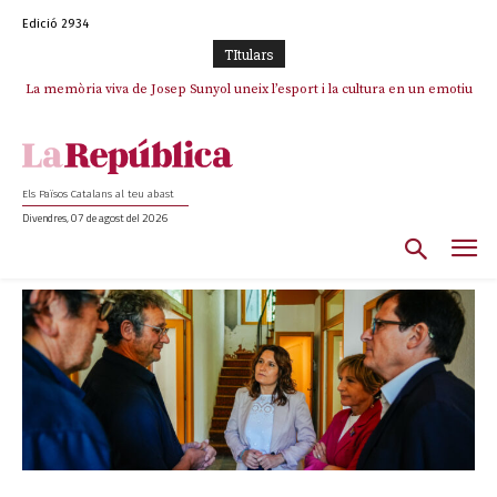
Edició 2934
TItulars
La memòria viva de Josep Sunyol uneix l’esport i la cultura en un emotiu
La “dignitat” a mitges de Marc Puigtió: renuncia a Girona pels àudios però
s’aferra als càrrecs remunerats de Sant Julià i el Consell Comarcal
homenatge a Guadarrama pel seu 90è aniversari
Els Països Catalans al teu abast
Divendres, 07 de agost del 2026