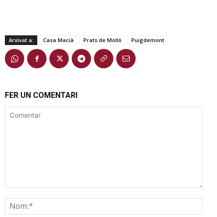
Arxivat a:
Casa Macià
Prats de Molló
Puigdemont
FER UN COMENTARI
Comentar
Nom