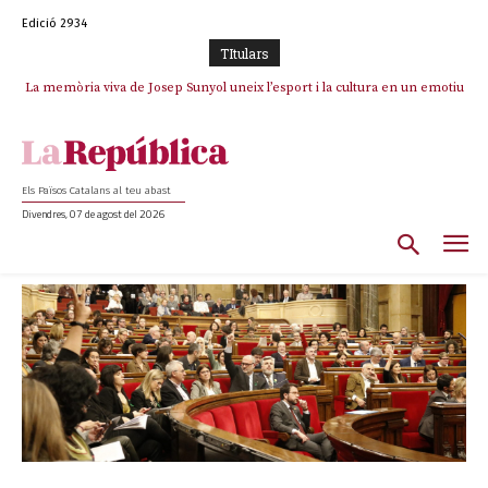
Edició 2934
TItulars
La memòria viva de Josep Sunyol uneix l’esport i la cultura en un emotiu
homenatge a Guadarrama pel seu 90è aniversari
Els Països Catalans al teu abast
Divendres, 07 de agost del 2026