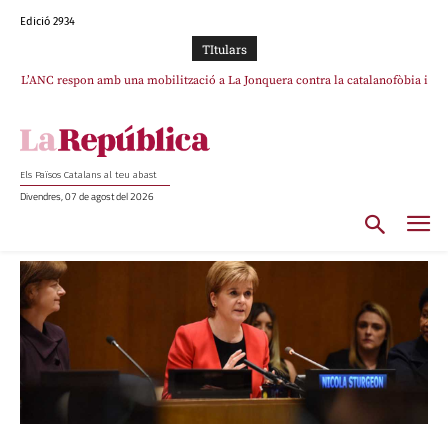
Edició 2934
TItulars
L’ANC respon amb una mobilització a La Jonquera contra la catalanofòbia i
SOS Costa Brava es planta contra la “nefasta” prolongació de la C-32 i
els abusos de la Policia Nacional
n’exigeix la retirada immediata
Els Països Catalans al teu abast
Divendres, 07 de agost del 2026