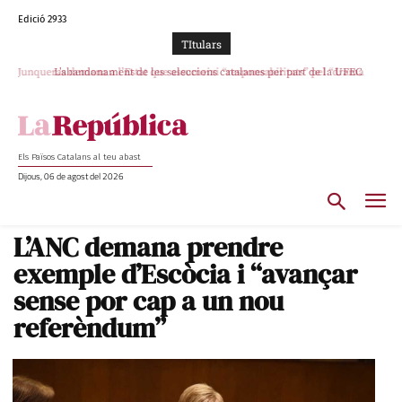
Edició 2933
TItulars
Junqueras demana a l’Estat que assumeixi “responsabilitats” pel “drama
L’abandonament de les seleccions catalanes per part de la UFEC
humà” a Ceuta i avança que Catalunya haurà de continuar acollint menors
espanyolitza l’esport del país
Els Països Catalans al teu abast
Dijous, 06 de agost del 2026
L’ANC demana prendre
exemple d’Escòcia i “avançar
sense por cap a un nou
referèndum”