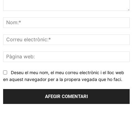
Comentar
Nom
Corr
elec
Pàgi
web
Deseu el meu nom, el meu correu electrònic i el lloc web
en aquest navegador per a la propera vegada que ho faci.