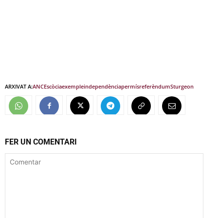
ARXIVAT A:
ANC
Escòcia
exemple
independència
permís
referèndum
Sturgeon
FER UN COMENTARI