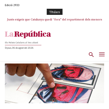
Edició 2933
TItulars
Junts exigeix que Catalunya quedi “fora” del repartiment dels menors
Junqueras demana a l’Estat que assumeixi “responsabilitats” pel “drama
humà” a Ceuta i avança que Catalunya haurà de continuar acollint
migrants de Ceuta
menors
Els Països Catalans al teu abast
Dijous, 06 de agost del 2026